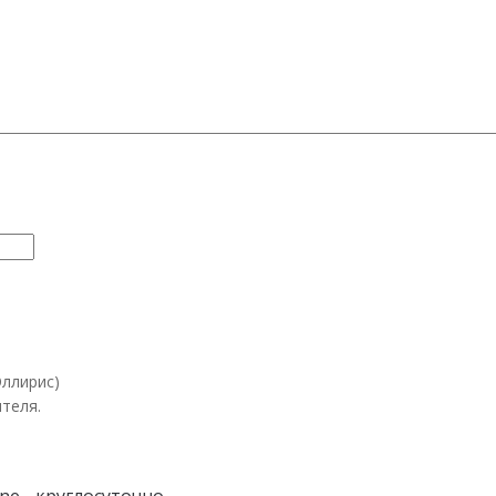
Эллирис)
теля.