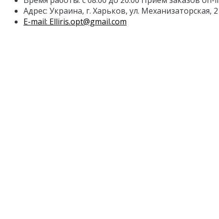
Время работы: с 08.00 до 20.00 Прием заказов on-l
Адрес: Украина, г. Харьков, ул. Механизаторская, 2
E-mail: Elliris.opt@gmail.com
Личный Кабинет
Личный Кабинет
История заказов
Рассылка
Служба поддержки
Контакты
Карта сайта
Дополнительно
Акции
Информация
Виды тканей