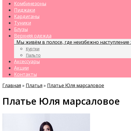
Комбинезоны
Пиджаки
Кардиганы
Туники
Блузы
Верхняя одежда
Мы живём в полосе, где неизбежно наступление х
Куртки
Пальто
Аксессуары
Акции
Контакты
Главная
»
Платья
»
Платье Юля марсаловое
Платье Юля марсаловое