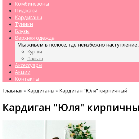
Комбинезоны
Пиджаки
Кардиганы
Туники
Блузы
Верхняя одежда
Мы живём в полосе, где неизбежно наступление х
Куртки
Пальто
Аксессуары
Акции
Контакты
Главная
»
Кардиганы
»
Кардиган "Юля" кирпичный
Кардиган "Юля" кирпичн