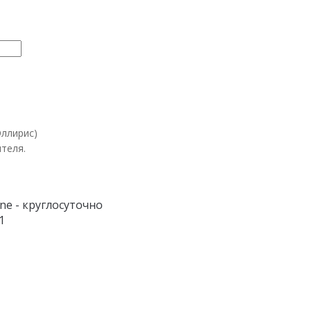
Эллирис)
теля.
ine - круглосуточно
1